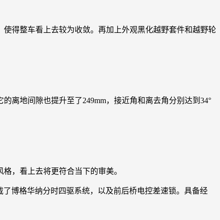
，使得整车看上去较为收敛。再加上外观黑化越野套件和越野轮
离地间隙也提升至了249mm，接近角和离去角分别达到34°
风格，看上去将更符合当下的审美。
还搭载了博格华纳分时四驱系统，以及前后桥电控差速锁。具备经