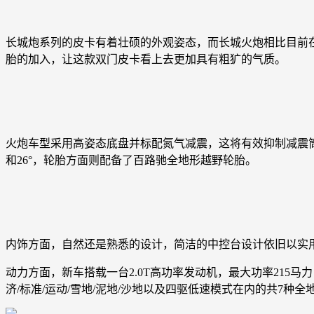
长城炮系列的皮卡有着壮硕的外观姿态，而长城火炮相比目前
胎的加入，让这款双门皮卡看上去更加具有粗犷的气质。
火炮车型采用高姿态底盘并标配氮气减震，这将有效抑制减震筒
和26°，轮胎方面则配备了百路驰全地形越野轮胎。
内饰方面，自然还是熟悉的设计，简洁的中控台设计依旧以实
动力方面，新车搭载一台2.0T高功率发动机，最大功率215
济/标准/运动/雪地/泥地/沙地以及四驱低速模式在内的共7种