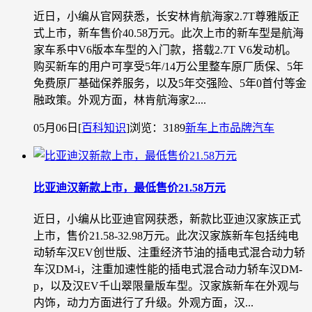
近日，小编从官网获悉，长安林肯航海家2.7T尊雅版正
式上市，新车售价40.58万元。此次上市的新车型是航海
家车系中V6版本车型的入门款，搭载2.7T V6发动机。
购买新车的用户可享受5年/14万公里整车原厂质保、5年
免费原厂基础保养服务，以及5年交强险、5年0首付等金
融政策。外观方面，林肯航海家2....
05月06日
[
百科知识
]
浏览：3189
新车上市
品牌汽车
比亚迪汉新款上市，最低售价21.58万元
近日，小编从比亚迪官网获悉，新款比亚迪汉家族正式
上市，售价21.58-32.98万元。此次汉家族新车包括纯电
动轿车汉EV创世版、注重经济节油的插电式混合动力轿
车汉DM-i，注重加速性能的插电式混合动力轿车汉DM-
p，以及汉EV千山翠限量版车型。汉家族新车在外观与
内饰，动力方面进行了升级。外观方面，汉...