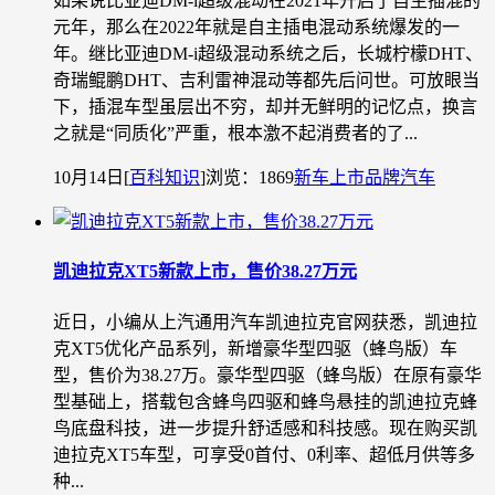
如果说比亚迪DM-i超级混动在2021年开启了自主插混的
元年，那么在2022年就是自主插电混动系统爆发的一
年。继比亚迪DM-i超级混动系统之后，长城柠檬DHT、
奇瑞鲲鹏DHT、吉利雷神混动等都先后问世。可放眼当
下，插混车型虽层出不穷，却并无鲜明的记忆点，换言
之就是“同质化”严重，根本激不起消费者的了...
10月14日
[
百科知识
]
浏览：1869
新车上市
品牌汽车
凯迪拉克XT5新款上市，售价38.27万元
近日，小编从上汽通用汽车凯迪拉克官网获悉，凯迪拉
克XT5优化产品系列，新增豪华型四驱（蜂鸟版）车
型，售价为38.27万。豪华型四驱（蜂鸟版）在原有豪华
型基础上，搭载包含蜂鸟四驱和蜂鸟悬挂的凯迪拉克蜂
鸟底盘科技，进一步提升舒适感和科技感。现在购买凯
迪拉克XT5车型，可享受0首付、0利率、超低月供等多
种...