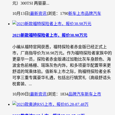
元）300TSI 两驱豪...
10月13日
[
最新资讯
]
浏览：1790
新车上市
品牌汽车
2023新款福特探险者上市，报价38.98万元
小编从福特官网获悉，福特探险者赤金版已经正式上
市，厂商指导价为38.98万元。作为福特探险者家族中的
更豪华一员，探险者赤金版通过加勒比灰车身颜色、海
波金色前格栅、瑶珠灰色内饰，和多项豪华配置带来更
舒适的驾乘体验。值新车上市之际，购福特探险者全系
可享三重专属豪华礼遇，包括出行犒赏礼（高级舒适头
枕套装、...
10月09日
[
最新资讯
]
浏览：1834
品牌汽车
新车上市