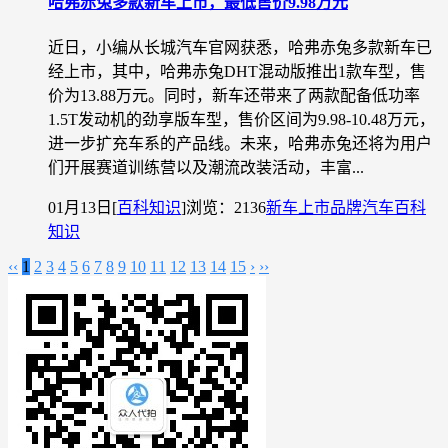
哈弗赤兔多款新车上市，最低售价9.98万元
近日，小编从长城汽车官网获悉，哈弗赤兔多款新车已
经上市，其中，哈弗赤兔DHT混动版推出1款车型，售
价为13.88万元。同时，新车还带来了两款配备低功率
1.5T发动机的劲享版车型，售价区间为9.98-10.48万元，
进一步扩充车系的产品线。未来，哈弗赤兔还将为用户
们开展赛道训练营以及潮流改装活动，丰富...
01月13日
[
百科知识
]
浏览：2136
新车上市
品牌汽车
百科
知识
‹‹
1
2
3
4
5
6
7
8
9
10
11
12
13
14
15
›
››