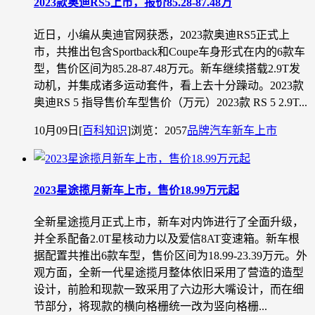
2023款奥迪RS5上市，报价85.28-87.48万
近日，小编从奥迪官网获悉，2023款奥迪RS5正式上
市，共推出包含Sportback和Coupe车身形式在内的6款车
型，售价区间为85.28-87.48万元。新车继续搭载2.9T发
动机，并集成诸多运动套件，看上去十分躁动。2023款
奥迪RS 5 指导售价车型售价（万元）2023款 RS 5 2.9T...
10月09日
[
百科知识
]
浏览：2057
品牌汽车
新车上市
2023星途揽月新车上市，售价18.99万元起
全新星途揽月正式上市，新车对内饰进行了全面升级，
并全系配备2.0T星核动力以及爱信8AT变速箱。新车根
据配置共推出6款车型，售价区间为18.99-23.39万元。外
观方面，全新一代星途揽月整体依旧采用了营造的造型
设计，前脸和现款一致采用了六边形大嘴设计，而在细
节部分，将现款的横向格栅统一改为竖向格栅...