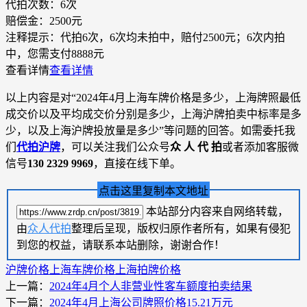
代拍次数：
6次
赔偿金：
2500元
注释提示：
代拍6次，6次均未拍中，赔付2500元；6次内拍
中，您需支付8888元
查看详情
查看详情
以上内容是对“2024年4月上海车牌价格是多少，上海牌照最低
成交价以及平均成交价分别是多少，上海沪牌拍卖中标率是多
少，以及上海沪牌投放量是多少”等问题的回答。如需委托我
们
代拍沪牌
，可以关注我们公众号
众 人 代 拍
或者添加客服微
信号
130 2329 9969
，直接在线下单。
点击这里复制本文地址
本站部分内容来自网络转载，
由
众人代拍
整理后呈现，版权归原作者所有，如果有侵犯
到您的权益，请联系本站删除，谢谢合作！
沪牌价格
上海车牌价格
上海拍牌价格
上一篇：
2024年4月个人非营业性客车额度拍卖结果
下一篇：
2024年4月上海公司牌照价格15.21万元