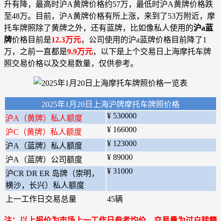
升有降，最高时沪A黄牌价格约57万，最低时沪A黄牌价格跌
至48万。目前，沪A黄牌价格有所上涨，来到了53万附近，摩
托车牌照除了黄牌之外，还有蓝牌，比如像私人使用的
沪a蓝
牌
价格目前是
12.3万元
，公司使用的沪a蓝牌价格目前降了1
万，之前一直都是
9.9万元
，以下是上个交易日上海摩托车牌
照交易价格以及交易数量，仅供参考。
2025年1月20日上海沪牌摩托车牌照价格
¥ 530000
沪A（黄牌）私人额度
¥ 166000
沪C（黄牌）私人额度
¥ 123000
沪A（蓝牌）私人额度
¥ 89000
沪A（蓝牌）公司额度
¥ 31000
沪CR DR ER 岛牌（崇明，
横沙，长兴）私人额度
上一工作日交易总量
45辆
注：以上报价为市场上一工作日参考均价，交易量为过户转籍