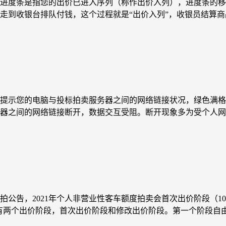
进度条是指您的出价已进入序列（称作出价入列），进度条的移
到收银台排队付钱，这个过程就是“出价入列”，收银员结算商品
提示您的电脑与投标拍卖服务器之间的网络链接状况，绿色满格
器之间的网络链接断开，数据交互受阻。断开现象多为受个人网络
公告，2021年个人非营业性客车额度拍卖会首次出价阶段（10：3
一共有两个出价阶段，首次出价阶段和修改出价阶段。第一个阶段自由.