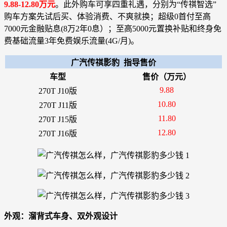
9.88-12.80万元
。此外购车可享四重礼遇，分别为“传祺智选”
购车方案先试后买、体验消费、不爽就换；超级0首付至高
7000元金融贴息(8万2年0息）；至高5000元置换补贴和终身免
费基础流量3年免费娱乐流量(4G/月)。
广汽传祺影豹 指导售价
车型
售价（万元）
9.88
270T J10版
10.80
270T J11版
11.80
270T J15版
12.80
270T J16版
外观：溜背式车身、双外观设计