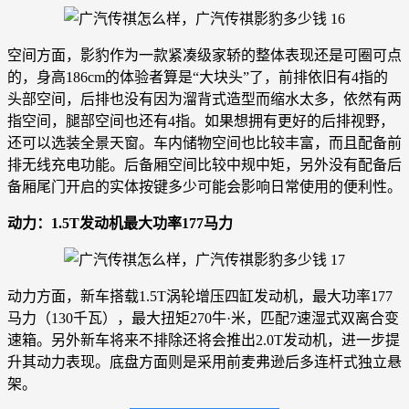
空间方面，影豹作为一款紧凑级家轿的整体表现还是可圈可点
的，身高186cm的体验者算是“大块头”了，前排依旧有4指的
头部空间，后排也没有因为溜背式造型而缩水太多，依然有两
指空间，腿部空间也还有4指。如果想拥有更好的后排视野，
还可以选装全景天窗。车内储物空间也比较丰富，而且配备前
排无线充电功能。后备厢空间比较中规中矩，另外没有配备后
备厢尾门开启的实体按键多少可能会影响日常使用的便利性。
动力：1.5T发动机最大功率177马力
动力方面，新车搭载1.5T涡轮增压四缸发动机，最大功率177
马力（130千瓦），最大扭矩270牛·米，匹配7速湿式双离合变
速箱。另外新车将来不排除还将会推出2.0T发动机，进一步提
升其动力表现。底盘方面则是采用前麦弗逊后多连杆式独立悬
架。