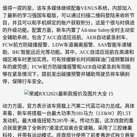
值得一提的是，该车多媒体继续配备VENUS系统，内部加入
了最新的学习强国车载版，可以通过扫描二维码登陆来收听节
目，并且可以和手机绑定的账户获取积分，这是个很与时俱进
的升级功能。配置方面，新车内置了All-time Safety全时主动安
全辅助系统，包含了ACC自适应巡航、AEB自动紧急刹车、
FCW前方防碰撞报警、LDW车道偏离报警、SAS智能车速辅
助、IHC智能远近光等功能。其中，ACC自适应巡航在高速和
城区堵车时更加实用，可有效缓解长时间脚踩油门或频繁踩刹
车的疲劳感；FCW前方防碰撞报警和AEB自动紧急刹车则能
够在紧急情况下，提前发出碰撞预警并辅助驾驶员将车辆刹
停，保障行车安全。
动力方面，官方表示该车搭载上汽第二代蓝芯动力总成。具体
来看，新车将搭载一台最大功率为181马力（133kW）的1.5T
发动机，最大峰值扭矩为285牛·米。传动方面，这次改款的重
点就是更换了全新的7速湿式双离合变速箱，采用了三腔蜂巢
科技，并带有运动模式。底盘部分使用了前麦弗逊式独立悬架