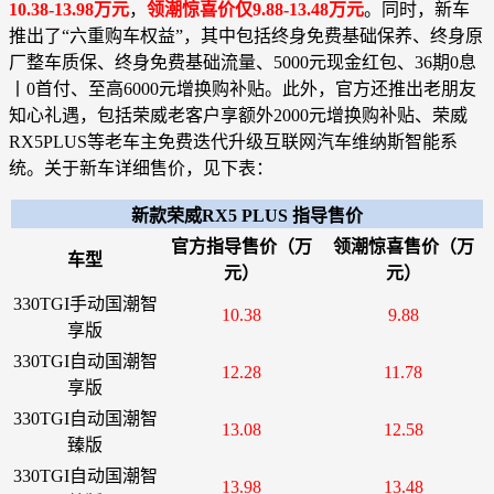
10.38-13.98万元
，
领潮惊喜价仅9.88-13.48万元
。同时，新车
推出了“六重购车权益”，其中包括终身免费基础保养、终身原
厂整车质保、终身免费基础流量、5000元现金红包、36期0息
丨0首付、至高6000元增换购补贴。此外，官方还推出老朋友
知心礼遇，包括荣威老客户享额外2000元增换购补贴、荣威
RX5PLUS等老车主免费迭代升级互联网汽车维纳斯智能系
统。关于新车详细售价，见下表：
新款荣威RX5 PLUS 指导售价
官方指导售价（万
领潮惊喜售价（万
车型
元）
元）
330TGI手动国潮智
10.38
9.88
享版
330TGI自动国潮智
12.28
11.78
享版
330TGI自动国潮智
13.08
12.58
臻版
330TGI自动国潮智
13.98
13.48