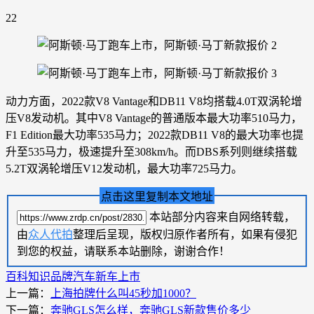
22
动力方面，2022款V8 Vantage和DB11 V8均搭载4.0T双涡轮增
压V8发动机。其中V8 Vantage的普通版本最大功率510马力，
F1 Edition最大功率535马力；2022款DB11 V8的最大功率也提
升至535马力，极速提升至308km/h。而DBS系列则继续搭载
5.2T双涡轮增压V12发动机，最大功率725马力。
点击这里复制本文地址
本站部分内容来自网络转载，
由
众人代拍
整理后呈现，版权归原作者所有，如果有侵犯
到您的权益，请联系本站删除，谢谢合作！
百科知识
品牌汽车
新车上市
上一篇：
上海拍牌什么叫45秒加1000？
下一篇：
奔驰GLS怎么样，奔驰GLS新款售价多少