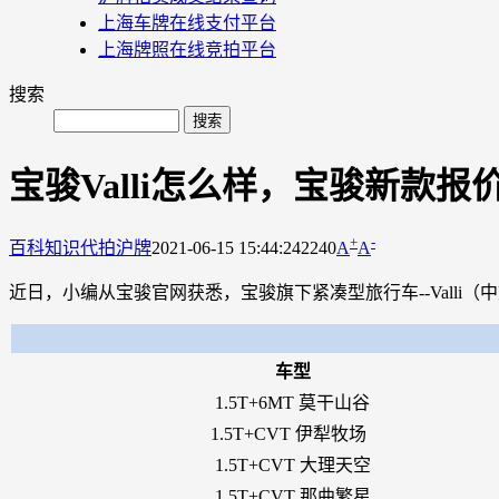
上海车牌在线支付平台
上海牌照在线竞拍平台
搜索
宝骏Valli怎么样，宝骏新款报
+
-
百科知识
代拍沪牌
2021-06-15 15:44:24
2240
A
A
近日，小编从宝骏官网获悉，宝骏旗下紧凑型旅行车--Valli
车型
1.5T+6MT 莫干山谷
1.5T+CVT 伊犁牧场
1.5T+CVT 大理天空
1.5T+CVT 那曲繁星