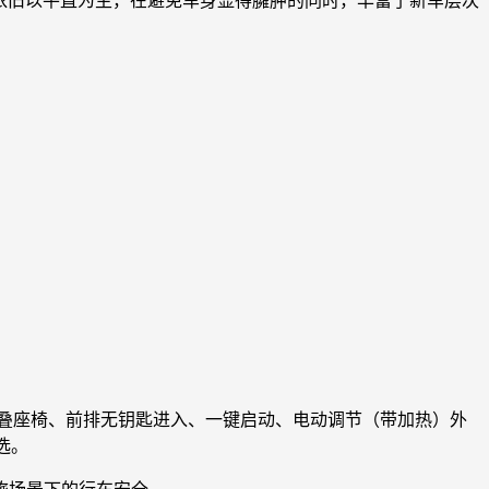
条依旧以平直为主，在避免车身显得臃肿的同时，丰富了新车层次
折叠座椅、前排无钥匙进入、一键启动、电动调节（带加热）外
选。