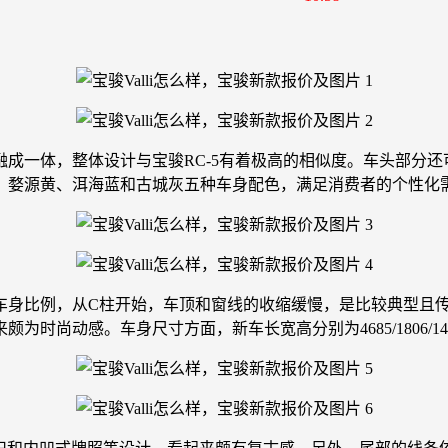
成一体，整体设计与宝骏RC-5有着极高的相似度。车头部分还
、婺源黄、洱海蓝和古城灰五种车身配色，满足消费者的个性化
车身比例，从C柱开始，车顶和窗线的收缩缓慢，是比较典型且
尚动感。车身尺寸方面，新车长宽高分别为4685/1806/1485