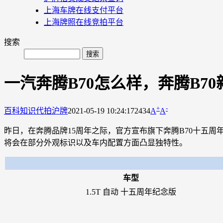
上海车牌在线支付平台
上海牌照在线竞拍平台
搜索
一汽奔腾B70怎么样，奔腾B7
+
-
百科知识
代拍沪牌
2021-05-19 10:24:17
2434
A
A
昨日，在奔腾品牌15周年之际，官方宣布旗下奔腾B70十五周
将会在部分外观标识以及车内配置方面凸显独特性。
车型
1.5T 自动 十五周年纪念版