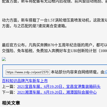
配置方面，新车将配备有无边框内后视镜、前风窗自动雨刮、
动力方面，新车搭载了一台1.5T涡轮增压直喷发动机，这款发动机
方面，与之匹配的是7速双离合变速箱。
最后官方公布，凡购买奔腾B70十五周年纪念版的用户，都可以享
交强险、免车船税、免费加入奔腾好车主UBI创新险计划（1000
本站部分内容来自网络转载，由
百科知识
品牌汽车
新车上市
上一篇：
2021宜昌车展，6月19-20日，宜昌宜港集装箱码头
下一篇：
2021湘潭车展，6月19-20日，湘潭国际会展中心
相关文章