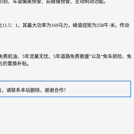
识别、车道偏离预警、前碰撞预警、主动制动功能。
.5：1，其最大功率为169马力，峰值扭矩为258牛·米。传动
次免费机油、5年流量无忧、5年道路免费救援”以及“免车损险、免
0元的置换补贴。
益，请联系本站删除，谢谢合作！