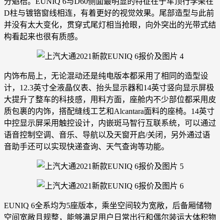
分魁梧。EUNIQ 6与D60侧面最明显的特征在于车顶行李架在
D柱与镀铬窗线相连，有着更好的视觉效果。尾部造型与此前
并没有太大变化，贯穿式尾灯相当抢眼，向外突出的光带式结
构看起来也很有质感。
内饰布局上，无论混动还是纯电版本都采用了相同的造型设
计，12.3英寸全液晶仪表、抬头显示器和14英寸竖向显示屏极
大提升了整车的科技感，用料方面，座舱内不少部位都采用皮
质包裹的内饰，搭配缝线工艺和Alcantara面料的座椅。14英寸
中控显示屏采用触控设计，内嵌斑马智行互联系统，可以通过
语音控制空调、音乐、导航以及天窗开启/关闭，另外通过语
音助手还可以实现快递查询、天气查询等功能。
EUNIQ 6全系均为5座版本，乘坐空间较为宽敞，后备厢储物
空间宽敞且规整，能够满足用户日常出行和偶尔装运大体积物