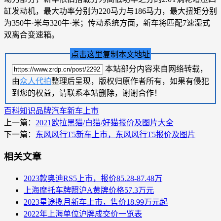
缸发动机，最大功率分别为220马力与186马力，最大扭矩分别
为350牛·米与320牛·米；传动系统方面，新车将匹配7速湿式
双离合变速箱。
点击这里复制本文地址
本站部分内容来自网络转载，
由
众人代拍
整理后呈现，版权归原作者所有，如果有侵犯
到您的权益，请联系本站删除，谢谢合作！
百科知识
品牌汽车
新车上市
上一篇：
2021欧拉黑猫/白猫/好猫报价及图片大全
下一篇：
东风风行T5新车上市，东风风行T5报价及图片
相关文章
2023款奥迪RS5上市，报价85.28-87.48万
上海摩托车牌照沪A黄牌价格57.3万元
2023星途揽月新车上市，售价18.99万元起
2022年上海单位沪牌成交价一览表