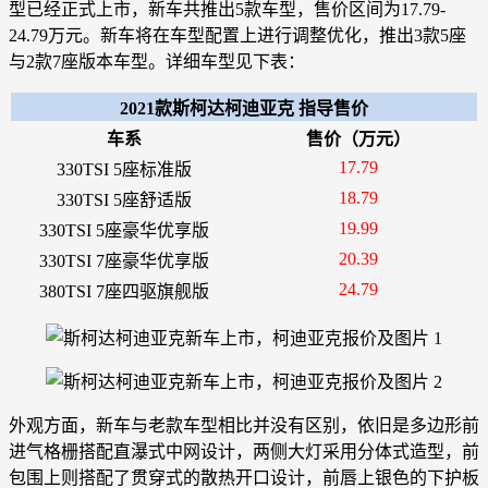
型已经正式上市，新车共推出5款车型，售价区间为17.79-
24.79万元。新车将在车型配置上进行调整优化，推出3款5座
与2款7座版本车型。详细车型见下表：
2021款斯柯达柯迪亚克 指导售价
车系
售价（万元）
17.79
330TSI 5座标准版
18.79
330TSI 5座舒适版
19.99
330TSI 5座豪华优享版
20.39
330TSI 7座豪华优享版
24.79
380TSI 7座四驱旗舰版
外观方面，新车与老款车型相比并没有区别，依旧是多边形前
进气格栅搭配直瀑式中网设计，两侧大灯采用分体式造型，前
包围上则搭配了贯穿式的散热开口设计，前唇上银色的下护板