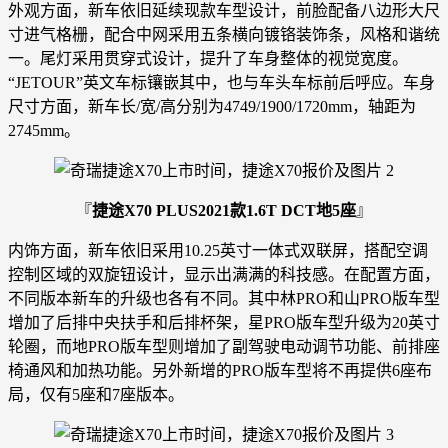
外观方面，新车依旧延续现款车型设计，前脸配备八边形大尺
寸进气格栅，配合中网采用五条横向镀铬装饰条，风格和谐统
一。尾灯采用贯穿式设计，提升了车身整体的视觉宽度。
“JETOUR”英文车标镶嵌其中，也与车头车标前后呼应。车身
尺寸方面，新车长/宽/高分别为4749/1900/1720mm，轴距为
2745mm。
『
捷途X70 PLUS2021款1.6T DCT地5座
』
内饰方面，新车依旧采用10.25英寸一体式双联屏，搭配空调
控制区域的双旋钮设计，显示出满满的科技感。在配置方面，
不同版本新车的升级也各有不同。其中林PRO和山PRO版车型
增加了后排中央扶手和后排杯架，星PRO版车型升级为20英寸
轮圈，而地PRO版车型则增加了副驾驶电动调节功能、前排座
椅通风和加热功能。另外新增的PRO版车型将不再提供6座布
局，仅有5座和7座版本。