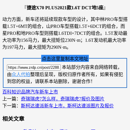
『
捷途X70 PLUS2021款1.6T DCT地5座
』
动力方面，新车还将延续现款车型的设计，其中林PRO车型搭
载1.5T+6MT的组合，山PRO车型搭载1.5T+6DCT的组合，而
星PRO和地PRO车型则搭载1.6TDI+7DCT的组合。1.5T发动最
大功率为156马力，最大扭矩位230N·m；1.6T发动机最大功率
为197马力，最大扭矩为290N·m。
点击这里复制本文地址
本站部分内容来自网络转载，
由
众人代拍
整理后呈现，版权归原作者所有，如果有侵犯
到您的权益，请联系本站删除，谢谢合作！
百科知识
品牌汽车
新车上市
上一篇：
奇瑞瑞虎7怎么样，奇瑞瑞虎7报价及图片
下一篇：
斯柯达速派新车上市，斯柯达速派图片及报价
相关文章