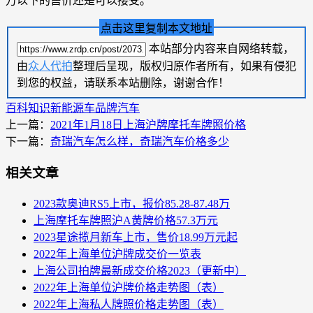
万以下的售价还是可以接受。
点击这里复制本文地址
本站部分内容来自网络转载，
由
众人代拍
整理后呈现，版权归原作者所有，如果有侵犯
到您的权益，请联系本站删除，谢谢合作！
百科知识
新能源车
品牌汽车
上一篇：
2021年1月18日上海沪牌摩托车牌照价格
下一篇：
奇瑞汽车怎么样，奇瑞汽车价格多少
相关文章
2023款奥迪RS5上市，报价85.28-87.48万
上海摩托车牌照沪A黄牌价格57.3万元
2023星途揽月新车上市，售价18.99万元起
2022年上海单位沪牌成交价一览表
上海公司拍牌最新成交价格2023（更新中）
2022年上海单位沪牌价格走势图（表）
2022年上海私人牌照价格走势图（表）