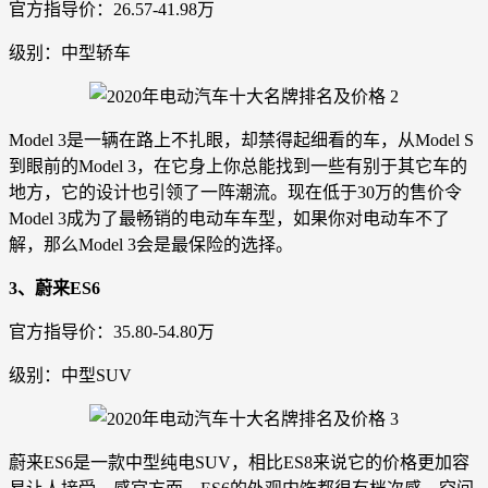
官方指导价：26.57-41.98万
级别：中型轿车
Model 3是一辆在路上不扎眼，却禁得起细看的车，从Model S
到眼前的Model 3，在它身上你总能找到一些有别于其它车的
地方，它的设计也引领了一阵潮流。现在低于30万的售价令
Model 3成为了最畅销的电动车车型，如果你对电动车不了
解，那么Model 3会是最保险的选择。
3、蔚来ES6
官方指导价：35.80-54.80万
级别：中型SUV
蔚来ES6是一款中型纯电SUV，相比ES8来说它的价格更加容