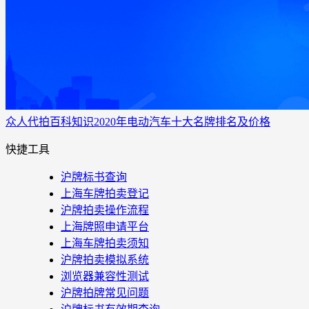
众人代拍
百科知识
2020年电动汽车十大名牌排名及价格
快捷工具
沪牌标书查询
上海车牌拍卖登记
沪牌拍卖操作流程
上海牌照申请平台
上海车牌拍卖须知
沪牌拍卖模拟系统
浏览器兼容性测试
沪牌拍牌常见问题