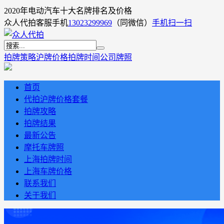
2020年电动汽车十大名牌排名及价格
众人代拍客服手机
13023299969
（同微信）
手机扫一扫
拍牌策略
沪牌价格
拍牌时间
公司牌照
首页
代拍沪牌价格套餐
拍牌攻略
拍牌结果
最新公告
摩托车牌照
上海拍牌时间
上海车牌价格
联系我们
关于我们