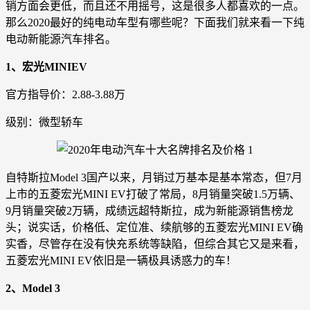
销方面会更低，而且还不用摇号，这是很多人都喜欢的一点。
那么2020最好的纯电动车型有哪些呢？下面我们就来看一下纯
电动新能源汽车排名。
1、宏光MINIEV
官方指导价：2.88-3.88万
级别：微型轿车
自特斯拉Model 3国产以来，月销过万基本是基本常态，但7月
上市的五菱宏光MINI EV打破了常局，8月销量突破1.5万辆、
9月销量突破2万辆，成绩远超特斯拉，成为新能源销售榜龙
头；说实话，价格低、定位准、续航够的五菱宏光MINI EV确
实香，尽管存在没有快充系统等缺陷，但综合其它又是来看，
五菱宏光MINI EV依旧是一辆极具诱惑力的车！
2、Model 3