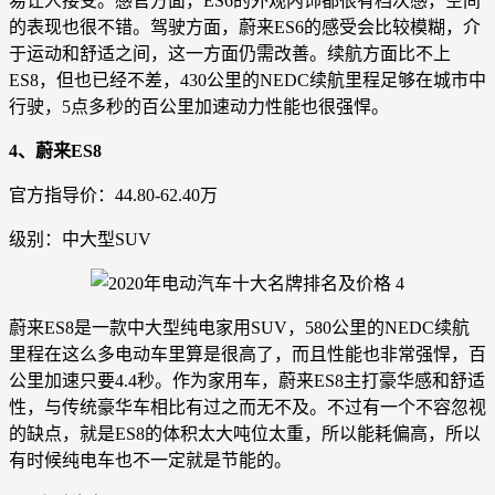
易让人接受。感官方面，ES6的外观内饰都很有档次感，空间
的表现也很不错。驾驶方面，蔚来ES6的感受会比较模糊，介
于运动和舒适之间，这一方面仍需改善。续航方面比不上
ES8，但也已经不差，430公里的NEDC续航里程足够在城市中
行驶，5点多秒的百公里加速动力性能也很强悍。
4、蔚来ES8
官方指导价：44.80-62.40万
级别：中大型SUV
蔚来ES8是一款中大型纯电家用SUV，580公里的NEDC续航
里程在这么多电动车里算是很高了，而且性能也非常强悍，百
公里加速只要4.4秒。作为家用车，蔚来ES8主打豪华感和舒适
性，与传统豪华车相比有过之而无不及。不过有一个不容忽视
的缺点，就是ES8的体积太大吨位太重，所以能耗偏高，所以
有时候纯电车也不一定就是节能的。