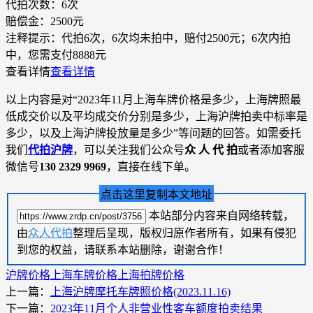
代拍次数：
6次
赔偿金：
2500元
注释提示：
代拍6次，6次均未拍中，赔付2500元；6次内拍
中，您需支付8888元
查看详情
查看详情
以上内容是对“2023年11月上海车牌价格是多少，上海牌照最
低成交价以及平均成交价分别是多少，上海沪牌拍卖中标率是
多少，以及上海沪牌投放量是多少”等问题的回答。如需委托
我们
代拍沪牌
，可以关注我们公众号
众 人 代 拍
或者添加客服
微信号
130 2329 9969
，直接在线下单。
点击这里复制本文地址
本站部分内容来自网络转载，
由
众人代拍
整理后呈现，版权归原作者所有，如果有侵犯
到您的权益，请联系本站删除，谢谢合作！
沪牌价格
上海车牌价格
上海拍牌价格
上一篇：
上海沪牌摩托车牌照价格(2023.11.16)
下一篇：
2023年11月个人非营业性客车额度拍卖结果