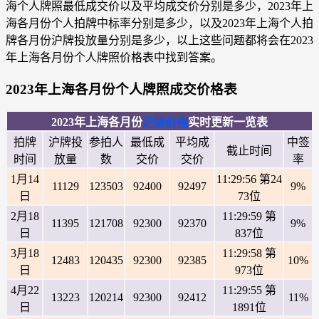
海个人牌照最低成交价以及平均成交价分别是多少，2023年上
海各月份个人拍牌中标率分别是多少，以及2023年上海个人拍
牌各月份沪牌投放量分别是多少，以上这些问题都将会在2023
年上海各月份个人牌照价格表中找到答案。
2023年上海各月份个人牌照成交价格表
2023年上海各月份
沪牌价格
实时更新一览表
拍牌
沪牌投
参拍人
最低成
平均成
中签
截止时间
时间
放量
数
交价
交价
率
1月14
11:29:56 第24
11129
123503
92400
92497
9%
日
73位
2月18
11:29:59 第
11395
121708
92300
92370
9%
日
837位
3月18
11:29:58 第
12483
120435
92300
92385
10%
日
973位
4月22
11:29:55 第
13223
120214
92300
92412
11%
日
1891位