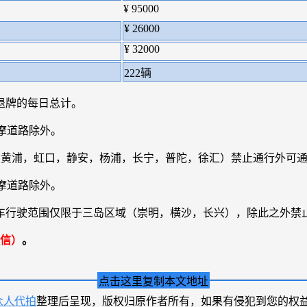
¥ 95000
¥ 26000
¥ 32000
222辆
退牌的每日总计。
摩道路除外。
区（黄浦，虹口，静安，杨浦，长宁，普陀，徐汇）禁止通行外可
摩道路除外。
量摩托车行驶范围仅限于三岛区域（崇明，横沙，长兴），除此之外禁
信）
。
点击这里复制本文地址
众人代拍
整理后呈现，版权归原作者所有，如果有侵犯到您的权