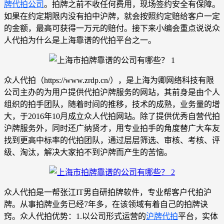
牌代拍公司
。拍牌之前不收任何费用，现场签约安全有保障。
如果在约定期限内没有拍中沪牌，就会按照约定赔给客户一定
的金额，最高可获得一万元的赔付。接下来小编会重点说说众
人代拍为什么是上海靠谱的代拍平台之一。
众人代拍（https://www.zrdp.cn/），是上海为卿网络科技有限
公司主办的为用户提供代拍沪牌服务的网站，其前身是由个人
组织的拍手团队，随着时间的推移，技术的成熟，业务量的增
大，于2016年10月成立众人代拍网站。除了提供优秀自营代拍
沪牌服务外，同时还广纳贤才，用专业拍手的角度替广大车友
找到更高中标率的代拍团队，通过层层筛选、审核、考核、评
级、淘汰，解决大家拍不到沪牌而产生的苦恼。
众人代拍是一帮张江IT男自研拍牌软件，专业帮客户代拍沪
牌。从事拍牌业务已经7年多，在该领域有着自己的拍牌诀
窍。众人代拍优势：1.以公司形式运营的
沪牌代拍
平台，实体