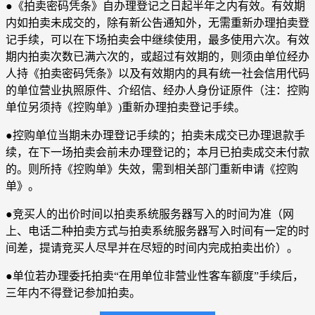
●《拍卖密码凭条》自办理登记之日起半年之内有效。有效期
内如拍卖未成交的，除有新公告通知外，无需重新办理拍卖登
记手续，可以在下场拍卖会中继续使用，最多使用六次。有效
期内拍卖次数已满六次的，或超过有效期的，则须由单位经办
人持《拍卖密码凭条》以及有效期内的具有统一社会信用代码
的单位营业执照原件、介绍信、经办人身份证原件（注：控购
单位另须持《控购单》)重新办理拍卖登记手续。
●控购单位当期未办理登记手续的；拍卖未成交已办理退款手
续，在下一场拍卖会前未办理登记的；本月已拍卖成交未付款
的。则所持《控购单》失效，需到相关部门重新申请《控购
单》。
●竞买人的出价时间以拍卖系统服务器写入的时间为准（网
上、电话二种拍卖方式与拍卖系统服务器写入时间有一定的时
间差，提请竞买人尽早并在尽短的时间内完成拍卖出价）。
●单位若办理委托拍卖“在用单位非营业性客车额度”手续后，
三年内不得登记参加拍卖。