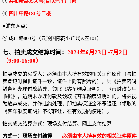
③.
共和新路3550号(百联汽车广场)
④.
四川中路181号二楼
●浦东网点：
⑤.成山路800号（云顶国际商业广场A座101）
七、拍卖成交结算时间：
2024年6月23日~7月2日
（9:00-16:00）
拍卖成交的买受人：必须由本人持有效的相关证件原件（与拍
卖登记时提供证件一致，证件上附有照片的），凭《拍卖密码
封条》办理付款结算、领取《客车额度证明》、《市财政专用
收据》，逾期未办理付款及领取《客车额度证明》的，将被视
为放弃成交，并作违约处理，即拍卖保证金不予退还（领取的
《客车额度证明》不得转让，在有效期内使用）。
拍卖成交结算方式：现场支付结算、网上支付结算
方式一：现场支付结算――
必须由本人持有效的相关证件原件