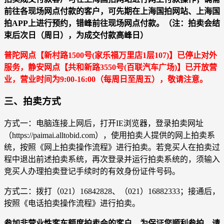
前往各现场网点付款的客户，可先期在上海国拍网站、上海国
拍APP上进行预约，错峰前往现场网点付款。（注：拍卖会结
束后次日（周日），为成交付款高峰日）
普陀网点【新村路1500号(家乐福万里店1层107)】已停止对外
服务，静安网点【共和新路3550号(百联汽车广场)】已开放营
业，营业时间为9:00-16:00（每周日至周五），敬请注意。
三、拍卖方式
方式一：电脑连接上网后，打开IE浏览器，登录拍卖网址
（https://paimai.alltobid.com），使用拍卖人提供的网上拍卖系
统，按照《网上拍卖操作流程》进行拍卖。若竞买人在拍卖过
程中退出前述拍卖系统，再次登录并运行拍卖系统的，须输入
竞买人办理拍卖登记手续时的有效身份证件号码。
方式二：拨打（021）16842828、（021）16882333；接通后，
按照《电话拍卖操作流程》进行拍卖。
参加非营业性客车额度拍卖会的客户，为保证您顺利参拍，请