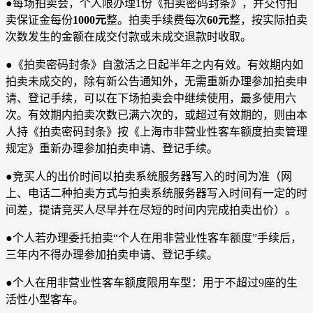
●每场拍卖会，个人限办理1份《拍卖密码封条》，并交付拍
卖保证金每份
1000元
整。拍卖手续费每次
60元
整，按实际拍卖
次数发生的金额在成交付款或未成交退款时收取。
●《拍卖密码封条》自激活之日起半年之内有效。有效期内如
拍卖未成交的，除有新公告通知外，无需重新办理参加拍卖申
请、登记手续，可以在下场拍卖会中继续使用，最多使用六
次。有效期内拍卖次数已满六次的，或超过有效期的，则由本
人持《拍卖密码封条》按《上海市非营业性客车额度拍卖管理
规定》重新办理参加拍卖申请、登记手续。
●竞买人的出价时间以拍卖系统服务器写入的时间为准（网
上、电话二种拍卖方式与拍卖系统服务器写入时间有一定的时
间差，提请竞买人尽早并在尽短的时间内完成拍卖出价）。
●个人若办理委托拍卖“个人在用非营业性客车额度”手续后，
三年内不得办理参加拍卖申请、登记手续。
●个人在用非营业性客车额度限用车型：用于不超过9座的生
活性小型客车。