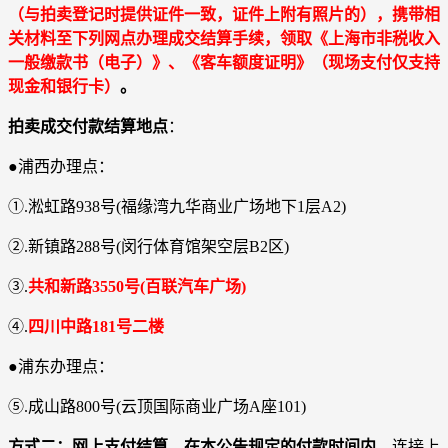
（与拍卖登记时提供证件一致，证件上附有照片的），携带相
关材料至下列网点办理成交结算手续，领取《上海市非税收入
一般缴款书（电子）》、《客车额度证明》（现场支付仅支持
现金和银行卡）
。
拍卖成交付款结算地点
：
●浦西办理点：
①.淞虹路938号(福缘湾九华商业广场地下1层A2)
②.新镇路288号(闵行体育馆架空层B2区)
③.
共和新路3550号(百联汽车广场)
④.
四川中路181号二楼
●浦东办理点：
⑤.成山路800号(云顶国际商业广场A座101)
方式二：网上支付结算―在本公告规定的付款时间内
，连接上