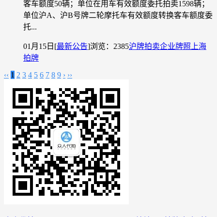
客车额度50辆；单位在用车有效额度委托拍卖1598辆；
单位沪A、沪B号牌二轮摩托车有效额度转换客车额度委
托...
01月15日
[
最新公告
]
浏览：2385
沪牌拍卖
企业牌照
上海
拍牌
‹‹
1
2
3
4
5
6
7
8
9
›
››