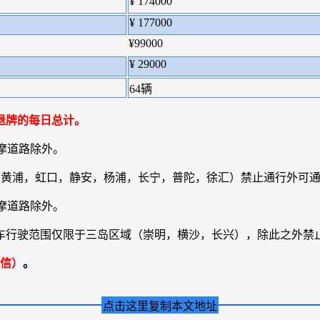
¥ 174000
¥ 177000
¥99000
¥ 29000
64辆
退牌的每日总计。
摩道路除外。
区（黄浦，虹口，静安，杨浦，长宁，普陀，徐汇）禁止通行外可
摩道路除外。
量摩托车行驶范围仅限于三岛区域（崇明，横沙，长兴），除此之外禁
信）
。
点击这里复制本文地址