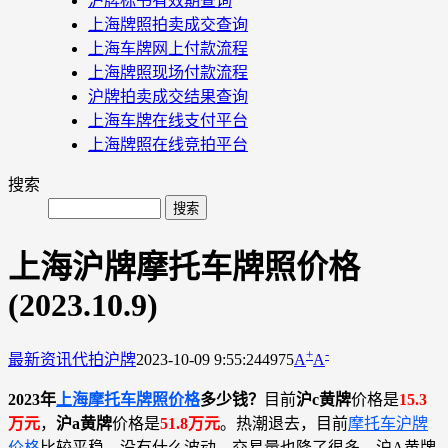
沪牌标书有效期查询
上海牌照拍卖成交查询
上海车牌网上付款流程
上海牌照现场付款流程
沪牌拍卖成交结果查询
上海车牌在线支付平台
上海牌照在线竞拍平台
搜索
上海沪牌摩托车牌照价格
(2023.10.9)
+
-
最新资讯
代拍沪牌
2023-10-09 9:55:24
4975
A
A
2023年
上海摩托车牌照价格
多少钱？
目前
沪c黄牌
价格是
15.3
万元
，
沪a黄牌
价格是
51.8万元
。热潮退去，目前
摩托车沪牌
价格
比较平稳，没有什么波动，交易量也降了很多。沪A黄牌