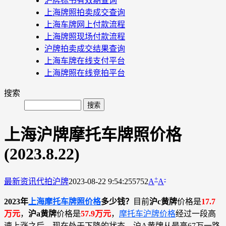
沪牌标书有效期查询
上海牌照拍卖成交查询
上海车牌网上付款流程
上海牌照现场付款流程
沪牌拍卖成交结果查询
上海车牌在线支付平台
上海牌照在线竞拍平台
搜索
上海沪牌摩托车牌照价格
(2023.8.22)
+
-
最新资讯
代拍沪牌
2023-08-22 9:54:25
5752
A
A
2023年
上海摩托车牌照价格
多少钱？
目前
沪c黄牌
价格是
17.7
万元
，
沪a黄牌
价格是
57.9万元
，
摩托车沪牌价格
经过一段高
速上涨之后，现在处于下降的状态。沪A黄牌从最高67万一路