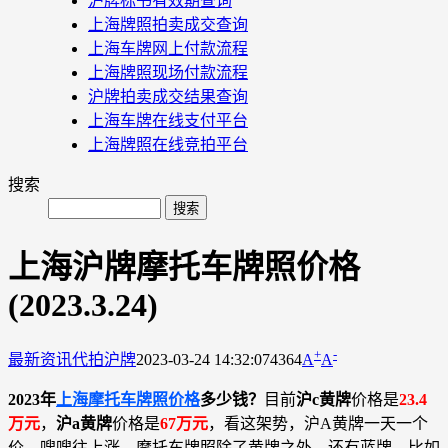
沪牌标书有效期查询
上海牌照拍卖成交查询
上海车牌网上付款流程
上海牌照现场付款流程
沪牌拍卖成交结果查询
上海车牌在线支付平台
上海牌照在线竞拍平台
搜索
上海沪牌摩托车牌照价格
(2023.3.24)
+
-
最新资讯
代拍沪牌
2023-03-24 14:32:07
4364
A
A
2023年
上海摩托车牌照价格
多少钱？
目前
沪c黄牌
价格是
23.4
万元
，
沪a黄牌
价格是
67万元
，看这架势，沪A黄牌一天一个
价，嗖嗖往上涨。摩托车牌照除了黄牌之外，还有蓝牌，比如