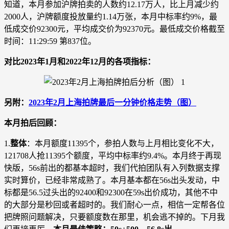
知道，本月参加沪牌拍卖的人数约12.17万人，比上月减少约
2000人，沪牌额度投放量约1.14万张，本月中标率约9%，最
低成交价92300元，平均成交价为92370元。最低成交价格截至
时间：11:29:59 第837位。
对比2023年1月和2022年12月的各项指标：
另附：
2023年2月上海拍牌最后一分钟价格走势（图）
本月拍后回顾：
1.
整体
：本月额度11395个，参拍人数与上月相比变化不大，
121708人抢11395个额度，平均中标率约9.4%。本月终于再现
快版，56s前出的都基本超时，我们代拍团队有入列数据支撑
实时算价，已经非常成熟了。本月基本都在56s出头发动，中
标都是56.5过头出的92400和92300在59s出价成功，其他不中
的大部分是秒回或者超时的。我们耐心一点，相信一定帮各位
把牌照问题解决，只要额度数在那里，机会逃不掉的。下月我