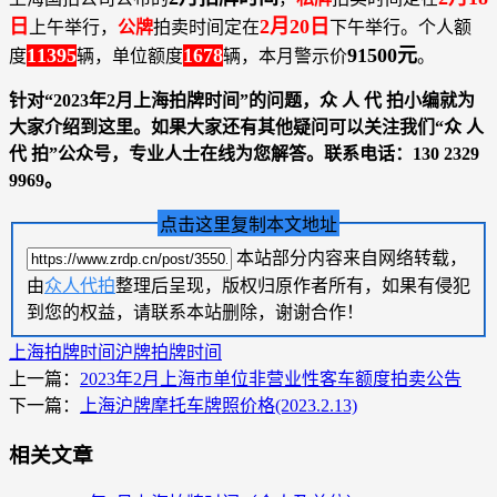
日
2月20日
上午举行，
公牌
拍卖时间定在
下午举行。个人额
11395
1678
91500元
度
辆，单位额度
辆，本月警示价
。
针对“2023年2月上海拍牌时间”的问题，
众 人 代 拍
小编就为
大家介绍到这里。如果大家还有其他疑问可以关注我们“
众 人
代 拍
”公众号，专业人士在线为您解答。联系电话：
130 2329
9969
。
点击这里复制本文地址
本站部分内容来自网络转载，
由
众人代拍
整理后呈现，版权归原作者所有，如果有侵犯
到您的权益，请联系本站删除，谢谢合作！
上海拍牌时间
沪牌拍牌时间
上一篇：
2023年2月上海市单位非营业性客车额度拍卖公告
下一篇：
上海沪牌摩托车牌照价格(2023.2.13)
相关文章