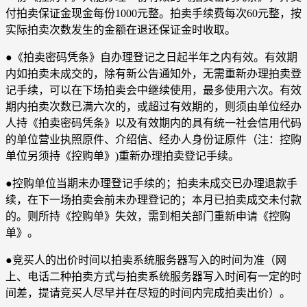
付拍卖保证金现金每份1000元整。拍卖手续费每次60元整，按
实际拍卖次数发生的金额在退还保证金时收取。
●《拍卖密码凭条》自办理登记之日起半年之内有效。有效期
内如拍卖未成交的，除有新公告通知外，无需重新办理拍卖登
记手续，可以在下场拍卖会中继续使用，最多使用六次。有效
期内拍卖次数已满六次的，或超过有效期的，则须由单位经办
人持《拍卖密码凭条》以及有效期内的具有统一社会信用代码
的单位营业执照原件、介绍信、经办人身份证原件（注：控购
单位另须持《控购单》)重新办理拍卖登记手续。
●控购单位当期未办理登记手续的；拍卖未成交已办理退款手
续，在下一场拍卖会前未办理登记的；本月已拍卖成交未付款
的。则所持《控购单》失效，需到相关部门重新申请《控购
单》。
●竞买人的出价时间以拍卖系统服务器写入的时间为准（网
上、电话二种拍卖方式与拍卖系统服务器写入时间有一定的时
间差，提请竞买人尽早并在尽短的时间内完成拍卖出价）。