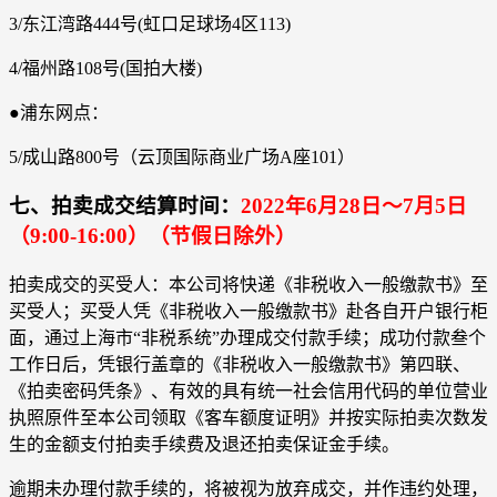
3/东江湾路444号(虹口足球场4区113)
4/福州路108号(国拍大楼)
●浦东网点：
5/成山路800号（云顶国际商业广场A座101）
七、拍卖成交结算时间：
2022年6月28日～7月5日
（9:00-16:00）（节假日除外）
拍卖成交的买受人：本公司将快递《非税收入一般缴款书》至
买受人；买受人凭《非税收入一般缴款书》赴各自开户银行柜
面，通过上海市“非税系统”办理成交付款手续；成功付款叁个
工作日后，凭银行盖章的《非税收入一般缴款书》第四联、
《拍卖密码凭条》、有效的具有统一社会信用代码的单位营业
执照原件至本公司领取《客车额度证明》并按实际拍卖次数发
生的金额支付拍卖手续费及退还拍卖保证金手续。
逾期未办理付款手续的，将被视为放弃成交，并作违约处理，