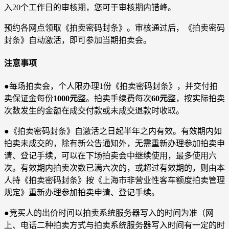
入20个工作日的审核期，您可于审核期内错峰。
预约各网点领取《拍卖密码封条》。审核通过后，《拍卖密码
封条》自动激活，即可参加当期拍卖会。
注意事项
●每场拍卖会，个人限办理1份《拍卖密码封条》，并交付拍
卖保证金每份
1000元
整。拍卖手续费每次
60元
整，按实际拍卖
次数发生的金额在成交付款或未成交退款时收取。
●《拍卖密码封条》自激活之日起半年之内有效。有效期内如
拍卖未成交的，除有新公告通知外，无需重新办理参加拍卖申
请、登记手续，可以在下场拍卖会中继续使用，最多使用六
次。有效期内拍卖次数已满六次的，或超过有效期的，则由本
人持《拍卖密码封条》按《上海市非营业性客车额度拍卖管理
规定》重新办理参加拍卖申请、登记手续。
●竞买人的出价时间以拍卖系统服务器写入的时间为准（网
上、电话二种拍卖方式与拍卖系统服务器写入时间有一定的时