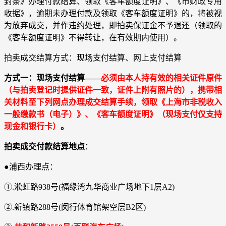
封条》办理付款结算、领取《客车额度证明》、《市财政专用
收据》，逾期未办理付款及领取《客车额度证明》的，将被视
为放弃成交，并作违约处理，即拍卖保证金不予退还（领取的
《客车额度证明》不得转让，在有效期内使用）。
拍卖成交结算方式：现场支付结算、网上支付结算
方式一：现场支付结算――
必须由本人持有效的相关证件原件
（与拍卖登记时提供证件一致，证件上附有照片的），携带相
关材料至下列网点办理成交结算手续，领取《上海市非税收入
一般缴款书（电子）》、《客车额度证明》（现场支付仅支持
现金和银行卡）
。
拍卖成交付款结算地点
：
●浦西办理点：
①.淞虹路938号(福缘湾九华商业广场地下1层A2)
②.新镇路288号(闵行体育馆架空层B2区)