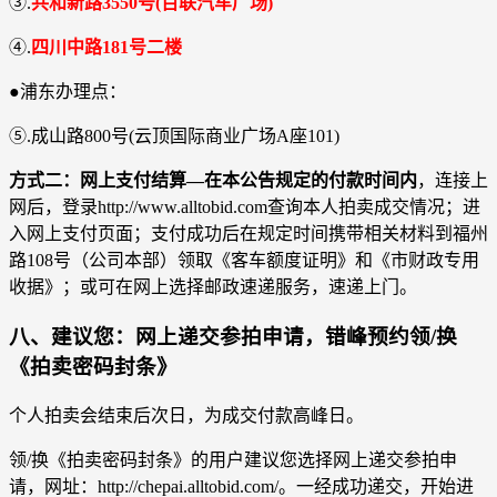
③.
共和新路3550号(百联汽车广场)
④.
四川中路181号二楼
●浦东办理点：
⑤.成山路800号(云顶国际商业广场A座101)
方式二：网上支付结算―在本公告规定的付款时间内
，连接上
网后，登录http://www.alltobid.com查询本人拍卖成交情况；进
入网上支付页面；支付成功后在规定时间携带相关材料到福州
路108号（公司本部）领取《客车额度证明》和《市财政专用
收据》；或可在网上选择邮政速递服务，速递上门。
八、建议您：网上递交参拍申请，错峰预约领/换
《拍卖密码封条》
个人拍卖会结束后次日，为成交付款高峰日。
领/换《拍卖密码封条》的用户建议您选择网上递交参拍申
请，网址：http://chepai.alltobid.com/。一经成功递交，开始进