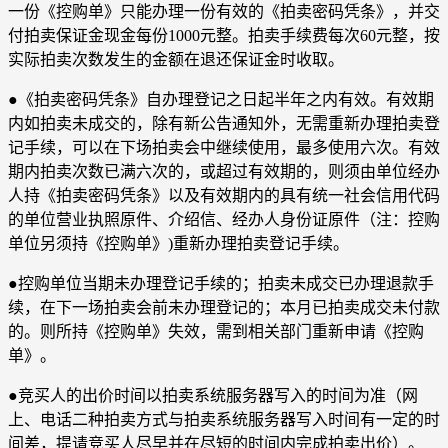
一份《控购单》只能办理一份有效的《拍卖密码凭条》，并交
付拍卖保证金现金每份1000元整。拍卖手续费每次60元整，按
实际拍卖次数发生的金额在退还保证金时收取。
●《拍卖密码凭条》自办理登记之日起半年之内有效。有效期
内如拍卖未成交的，除有新公告通知外，无需重新办理拍卖登
记手续，可以在下场拍卖会中继续使用，最多使用六次。有效
期内拍卖次数已满六次的，或超过有效期的，则须由单位经办
人持《拍卖密码凭条》以及有效期内的具有统一社会信用代码
的单位营业执照原件、介绍信、经办人身份证原件（注：控购
单位另须持《控购单》)重新办理拍卖登记手续。
●控购单位当期未办理登记手续的；拍卖未成交已办理退款手
续，在下一场拍卖会前未办理登记的；本月已拍卖成交未付款
的。则所持《控购单》失效，需到相关部门重新申请《控购
单》。
●竞买人的出价时间以拍卖系统服务器写入的时间为准（网
上、电话二种拍卖方式与拍卖系统服务器写入时间有一定的时
间差，提请竞买人尽早并在尽短的时间内完成拍卖出价）。