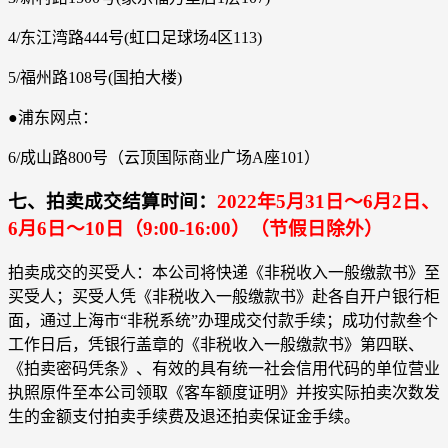
4/东江湾路444号(虹口足球场4区113)
5/福州路108号(国拍大楼)
●浦东网点：
6/成山路800号（云顶国际商业广场A座101）
七、拍卖成交结算时间：
2022年5月31日～6月2日、
6月6日～10日
（9:00-16:00）（节假日除外）
拍卖成交的买受人：本公司将快递《非税收入一般缴款书》至
买受人；买受人凭《非税收入一般缴款书》赴各自开户银行柜
面，通过上海市“非税系统”办理成交付款手续；成功付款叁个
工作日后，凭银行盖章的《非税收入一般缴款书》第四联、
《拍卖密码凭条》、有效的具有统一社会信用代码的单位营业
执照原件至本公司领取《客车额度证明》并按实际拍卖次数发
生的金额支付拍卖手续费及退还拍卖保证金手续。