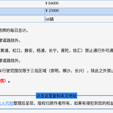
¥ 84000
¥ 25000
68辆
退牌的每日总计。
摩道路除外。
区（黄浦，虹口，静安，杨浦，长宁，普陀，徐汇）禁止通行外可
摩道路除外。
量摩托车行驶范围仅限于三岛区域（崇明，横沙，长兴），除此之外禁
信）
。
点击这里复制本文地址
众人代拍
整理后呈现，版权归原作者所有，如果有侵犯到您的权