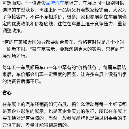
可想而知。”一位合资
品牌汽车
商坦言，车展上同一级别可供
选择的车型众多，再加上同一品牌又有着数家经销商，大家为
了争抢客户，不得不竞相杀价，很多厂家和参展商在车展前确
定的优惠政策和价格底线，往往在车展上迫于竞争压力，重新
调整政策。
“有的厂家和大区领导都要站台卖车，价格有时候是几个小时
一刷新下限。”某车商表示，要想淘到更大的实惠，只有到车
展现场才行。
每年五一车展都是车市一年中罕有的“价格低谷”。每届车展结
束后，车价都会出现一定程度的回涨，让许多车展上没有出手
的消费者后悔不已。
省心
在车展上的汽车经销商如何布展、搞什么活动等每一个细节都
是其企业形象的展示，也是其企业实力的象征，所以在车展上
买车绝对是有保障的，当然一般参展品牌也是通过组委会的多
方位了解、考量才能得到邀请的。