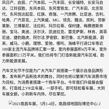
风日产、启辰、广汽本田、一汽丰田、长安福特、长安马自
达、江铃驭胜、东风本田、东风雪铁龙、广汽丰田、北京现
代、东风悦达起亚、红旗、奇瑞、一汽奔腾、比亚迪、吉利、
哈弗、广汽菲克、上汽荣威、MG、领克、魏派、宾利、劳斯
莱斯、兰博基尼、法拉利、玛莎拉蒂、保时捷、梅赛德斯奔
驰、宝马、奥迪、沃尔沃、凯迪拉克、雷克萨斯、林肯、英菲
尼迪、捷豹路虎、阿尔法.罗密欧、斯巴鲁、北汽新能源、蔚
来、威马、小鹏、理想、爱驰、哪吒、海峰平行进口车等近
100家主流汽车品牌将汇聚一堂，室内参展面积4万平米，室外
参展面积2.5万平米。我们也将专门打造新能源汽车区域，助
力新能源发展。
汽车文化节不仅能为广大汽车厂商搭建一个展示自身品牌形
象、发布新产品新技术的舞台，同时也将以繁荣汽车消费市场
为目标，为消费者搭建一个购车平台。今年我们升级展会服
务，打造线上VR云车展，一部手机，即可轻松看车展，大到
车展全貌，小到新车内饰，尽在掌控。