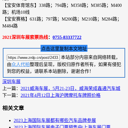
【宝安体育馆东】338路；794路；M358路；M385路；M400
路；机场10线
【宝安赛格】631路；797路；M200路；M210路；M284路；
M484路
2021深圳车展索票热线
：
0755-83337722
点击这里复制本文地址
本站部分内容来自网络转载，
由
众人代拍
整理后呈现，版权归原作者所有，如果有侵犯
到您的权益，请联系本站删除，谢谢合作！
深圳车展
上一篇：
2021威海车展，5月21-23日，威海荣成鑫通汽车城
下一篇：
2021年4月12日上海沪牌摩托车牌照价格
相关文章
2023上海国际车展都有哪些汽车品牌参展
2023上海国际车展电子门票预售中|上海车展门票