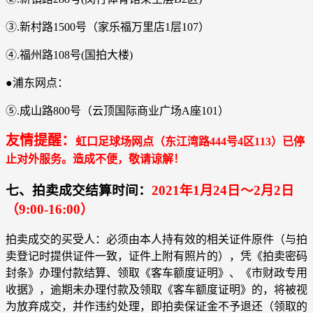
③.新村路1500号（家乐福万里店1层107）
④.福州路108号(国拍大楼)
●浦东网点：
⑤.成山路800号（云顶国际商业广场A座101）
友情提醒：
虹口足球场网点（东江湾路444号4区113）已停
止对外服务。造成不便，敬请谅解！
七、拍卖成交结算时间：
2021年
1月24日～2月2日
（9:00-16:00）
拍卖成交的买受人：必须由本人持有效的相关证件原件（与拍
卖登记时提供证件一致，证件上附有照片的），凭《拍卖密码
封条》办理付款结算、领取《客车额度证明》、《市财政专用
收据》，逾期未办理付款及领取《客车额度证明》的，将被视
为放弃成交，并作违约处理，即拍卖保证金不予退还（领取的