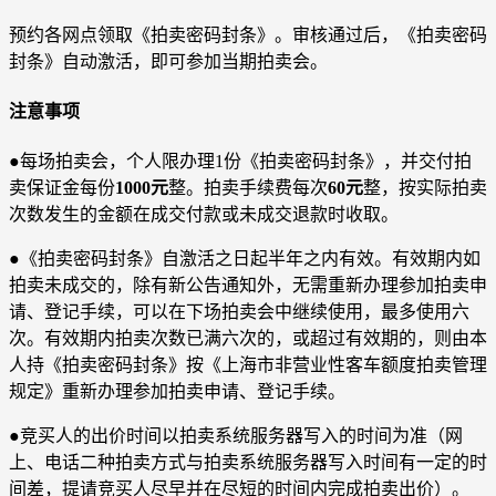
预约各网点领取《拍卖密码封条》。审核通过后，《拍卖密码
封条》自动激活，即可参加当期拍卖会。
注意事项
●每场拍卖会，个人限办理1份《拍卖密码封条》，并交付拍
卖保证金每份
1000元
整。拍卖手续费每次
60元
整，按实际拍卖
次数发生的金额在成交付款或未成交退款时收取。
●《拍卖密码封条》自激活之日起半年之内有效。有效期内如
拍卖未成交的，除有新公告通知外，无需重新办理参加拍卖申
请、登记手续，可以在下场拍卖会中继续使用，最多使用六
次。有效期内拍卖次数已满六次的，或超过有效期的，则由本
人持《拍卖密码封条》按《上海市非营业性客车额度拍卖管理
规定》重新办理参加拍卖申请、登记手续。
●竞买人的出价时间以拍卖系统服务器写入的时间为准（网
上、电话二种拍卖方式与拍卖系统服务器写入时间有一定的时
间差，提请竞买人尽早并在尽短的时间内完成拍卖出价）。