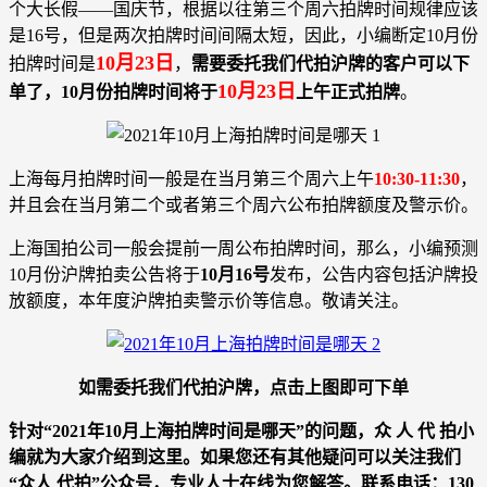
个大长假——国庆节，根据以往第三个周六拍牌时间规律应该
是16号，但是两次拍牌时间间隔太短，因此，小编断定10月份
10月23日
拍牌时间是
，
需要委托我们代拍沪牌的客户可以下
10月23日
单了，10月份拍牌时间将于
上午正式拍牌
。
上海每月拍牌时间一般是在当月第三个周六上午
10:30-11:30
，
并且会在当月第二个或者第三个周六公布拍牌额度及警示价。
上海国拍公司一般会提前一周公布拍牌时间，那么，小编预测
10月份沪牌拍卖公告将于
10月16号
发布，公告内容包括沪牌投
放额度，本年度沪牌拍卖警示价等信息。敬请关注。
如需委托我们代拍沪牌，点击上图即可下单
针对“
2021年10月上海拍牌时间是哪天
”的问题，
众 人 代 拍
小
编就为大家介绍到这里。如果您还有其他疑问可以关注我们
“
众人 代拍
”公众号，专业人士在线为您解答。联系电话：
130