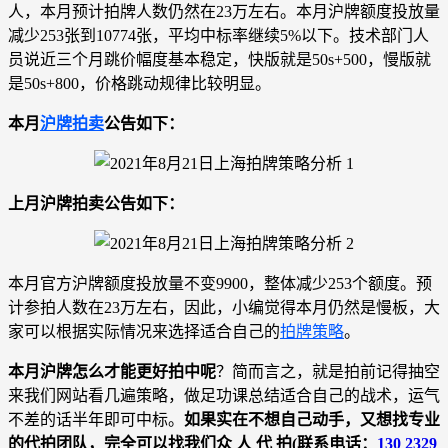
人，本月预计拍牌人数仍然在23万左右。本月沪牌额度投放量
减少253张到10774张，平均中标率继续5%以下。技术部门人
员说近三个月跳价幅度基本稳定，快版就是50s+500，慢版就
是50s+800，价格跳动规律比较明显。
本月
沪牌拍卖
公告如下：
上月沪牌拍卖公告如下：
本月官方沪牌额度投放量不变9900，整体减少253个额度。预
计参拍人数在23万左右，因此，小编觉得本月仍然是慢板，大
家可以根据实际情况来选择适合自己的
拍牌策略
。
本月沪牌怎么才能更好拍中呢
？简而言之，就是拍前记得抽空
来我们网站看几遍策略，做足功课总结适合自己的战术，运气
不差的话半年即可中标。
如果实在不想自己动手，又想找专业
的代拍团队，完全可以找我们众 人 代 拍(联系电话：
130 2329