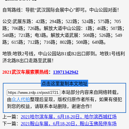
自驾路线：导航“武汉国际会展中心”即可。中山公园对面！
公交:武展东路：42路；294路；522路；524路；575路；705
路；706路；726路。解放大道中山公园：1路；46路；507路；
548路；721路；电3路。解放大道武展：508路；526路；549
路；615路；712路；716路；802路；508路；649路。
地铁:地铁2号线，中山公园站B1或B2出口即到。地铁1号线利
济北路B出口走路至武展！
2021武汉车展索票热线
：
13971342942
点击这里复制本文地址
本站部分内容来自网络转载，
由
众人代拍
整理后呈现，版权归原作者所有，如果有侵犯
到您的权益，请联系本站删除，谢谢合作！
上一篇：
2021哈尔滨车展，6月18-20日，哈尔滨西城红场
下一篇：
2021鞍山车展，6月18-20日，鞍山玉佛苑停车场