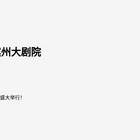
，滨州大剧院
院盛大举行！