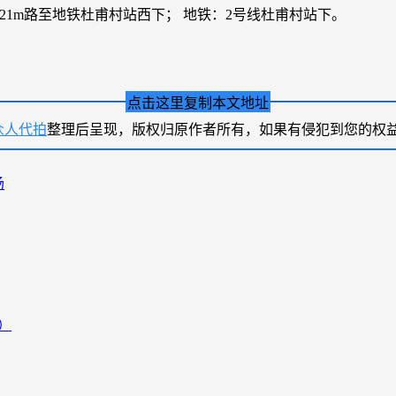
1221m路至地铁杜甫村站西下； 地铁：2号线杜甫村站下。
点击这里复制本文地址
众人代拍
整理后呈现，版权归原作者所有，如果有侵犯到您的权
场
）