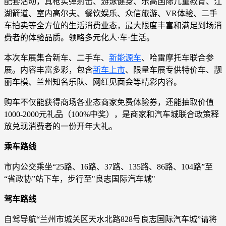
配套活动，真枪实弹射击、游泳健身、乐高国际儿童教育、江
湖箭道、室内高尔夫、餐饮娱乐、众信旅游、VR体验、二手
车拍卖等全方位的生活消费业态，最大限度丰富和满足到场消
费者的体验品质。领略多元化人·车·生活。
本次车展集合新车、二手车、
新能源车
、哈雷摩托车联合参
展。内容丰富多彩，包含
新车上市
、限量车展专供特价车、靓
丽车模、兰州知名乐队、网红见面会等精彩内容。
购车不仅能获得商场各业态商家免费体验券，还能抽取价值
1000-2000元礼品（100%中奖），是商家和汽车城联合政策释
放兑现消费者的一份开年大礼。
乘车路线
市内公交乘坐“25路、16路、37路、135路、86路、104路”至
“省政协”站下车，步行至"良志国际汽车城"
驾车路线
自驾导航“兰州市城关区天水北路828号良志国际汽车城”请将