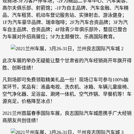
现商场-3F为客户停车场；-2F为精品二手车中心、汽车美容、
高尔夫俱乐部、射箭馆；-1F为自主品牌、汽车金融、汽车精
品、汽车租赁、机动车登记服务站、实弹射击、游泳健身；
1F为汽车豪华品牌、瑞幸咖啡；2F为汽车合资品牌；3F为汽
车自主品牌、合资品牌；4F除青少年俱乐部外，整层已整合
为车展对外招商展位；5F为主题餐饮、乐高国际教育。
此次车展的举办无疑能让整个甘肃省的汽车经销商开年旗开得
胜、创新佳绩！
凡到场即可免费领取精美礼品一份！现场订车可参与100%抽
奖环节，奖品有：液晶电视、洗衣机、冰箱、车辆儿童座椅、
空气净化器、足浴盆、涮烤一体机、空气炸锅、早餐机等！车
源充足，价格降至冰点！
2021兰州首届春季国际车展，良志国际汽车城愿携手广大经销
商朋友共创佳绩！