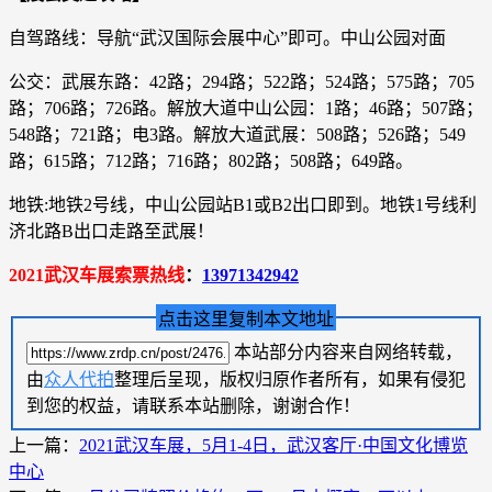
自驾路线：导航“武汉国际会展中心”即可。中山公园对面
公交：武展东路：42路；294路；522路；524路；575路；705
路；706路；726路。解放大道中山公园：1路；46路；507路；
548路；721路；电3路。解放大道武展：508路；526路；549
路；615路；712路；716路；802路；508路；649路。
地铁:地铁2号线，中山公园站B1或B2出口即到。地铁1号线利
济北路B出口走路至武展！
2021武汉车展索票热线
：
13971342942
点击这里复制本文地址
本站部分内容来自网络转载，
由
众人代拍
整理后呈现，版权归原作者所有，如果有侵犯
到您的权益，请联系本站删除，谢谢合作！
上一篇：
2021武汉车展，5月1-4日，武汉客厅·中国文化博览
中心