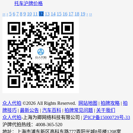
托车沪牌价格
‹‹
‹
5
6
7
8
9
10
11
12
13
14
15
16
17
18
19
›
››
众人代拍
©
2026 All Rights Reserved.
网站地图
|
拍牌攻略
|
拍
牌技巧
|
最新公告
|
汽车百科
|
拍牌常见问题
|
关于我们
众人代拍
-上海为卿网络科技有限公司 |
沪ICP备15000729号-33
沪牌代拍热线：4008-365-520
地址：上海市浦东新区高科东路777弄阳光城8号楼1208室